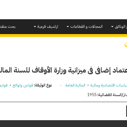
 الوثائق
المجالات و القطاعات
اراشيف فرعية
بحث متقد
ماد إضافى فى ميزانية وزارة الأوقاف للسنة المالية 1956
اسات اقتصادية ومالية
›
المالية العامة
نوع الوثيقة:
قوانين ولوائح
›
قواني
ار/السنة القضائية:
1955