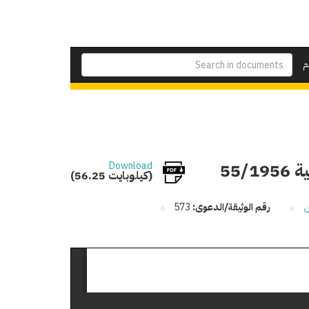
م
55/
Download
(56.25 كيلوبايت)
ن
رقم الوثيقة/الدعوى:
573