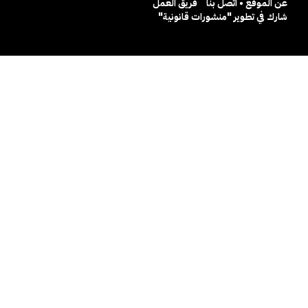
عن الموقع • اتصل بنا
فريق العمل
شارك في تطوير "منشورات قانونية"