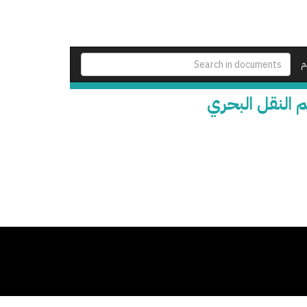
م
 النقل البحري