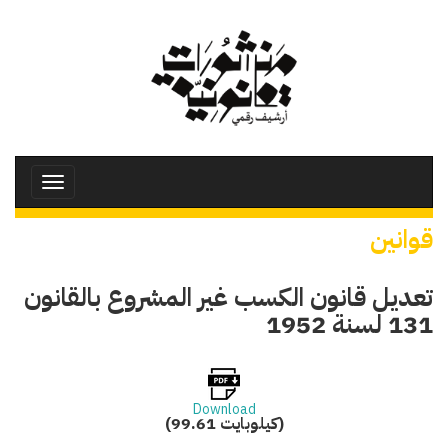
تجاوز
إلى
المحتوى
الرئيسي
Toggle
avigation
قوانين
تعديل قانون الكسب غير المشروع بالقانون
131 لسنة 1952
Download
(99.61 كيلوبايت)