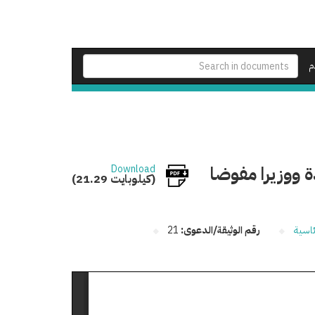
م
ة ووزيرا مفوضا
Download
(21.29 كيلوبايت)
ئاسية
رقم الوثيقة/الدعوى:
21