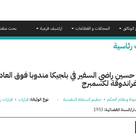
 الوثائق
المجالات و القطاعات
اراشيف فرعية
بحث متقد
 رئاسية
حسين راضي السفير في بلجيكا مندوبا فوق العاد
راندوقة لكسمبرج
دولة ونظام الحكم
›
تنظيم السلطة التنفيذية
نوع الوثيقة:
قرارات
›
قرارات ر
ار/السنة القضائية:
1953