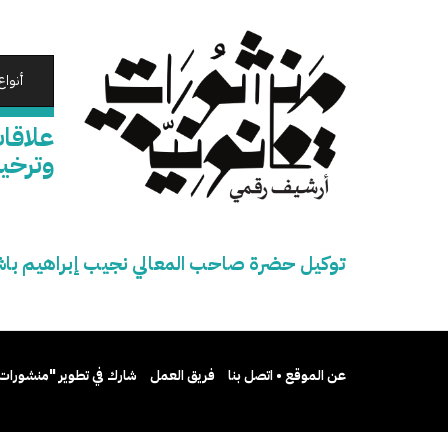
تجاوز
إلى
المحتوى
الرئيسي
أنواع
علاقات
وترخي
توكيل حضرة صاحب المعالي نجيب إبراهيم باشا 
عن الموقع • اتصل بنا
فريق العمل
شارك في تطوير "منشورات 