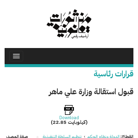
تجاوز
إلى
المحتوى
الرئيسي
Toggle
avigation
قرارات رئاسية
قبول استقالة وزارة علي ماهر
Download
(22.85 كيلوبايت)
القطاع:
الدولة ونظام الحكم
›
تنظيم السلطة التنفيذية
صفة المصدر