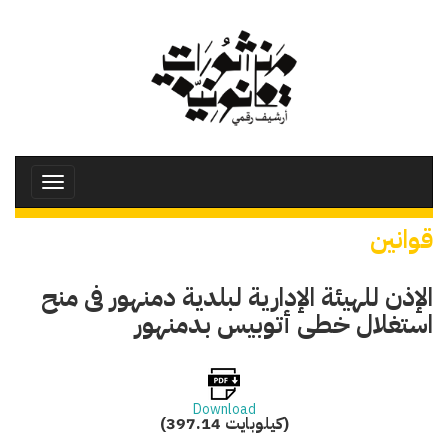
تجاوز
إلى
المحتوى
الرئيسي
Toggle
avigation
قوانين
الإذن للهيئة الإدارية لبلدية دمنهور فى منح
استغلال خطى أتوبيس بدمنهور
Download
(397.14 كيلوبايت)