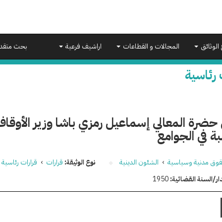
 الوثائق
المجالات و القطاعات
اراشيف فرعية
بحث متقد
 رئاسية
حضرة المعالي إسماعيل رمزي باشا وزير الأوقاف
ة في الجوامع
وق مدنية وسياسية
›
الشئون الدينية
نوع الوثيقة:
قرارات
›
قرارات رئاسية
ار/السنة القضائية:
1950