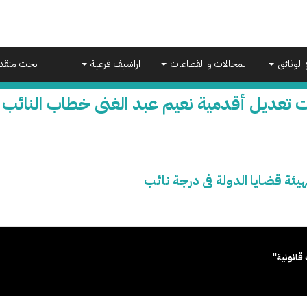
 الوثائق
المجالات و القطاعات
اراشيف فرعية
بحث متقد
 تعديل أقدمية نعيم عبد الغنى خطاب النائب ب
ئة قضايا الدولة فى درجة نائب
قانونية"