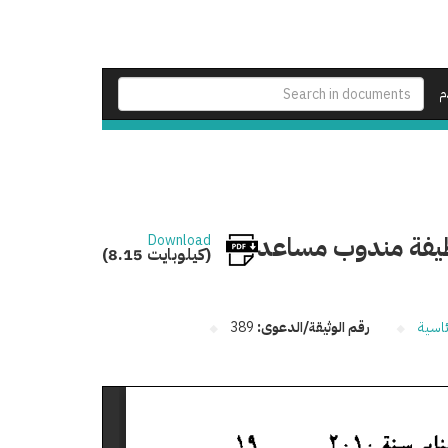
م
ظيفة مندوب مساعد
Download
(8.15 كيلوبايت)
ئاسية
رقم الوثيقة/الدعوى:
389