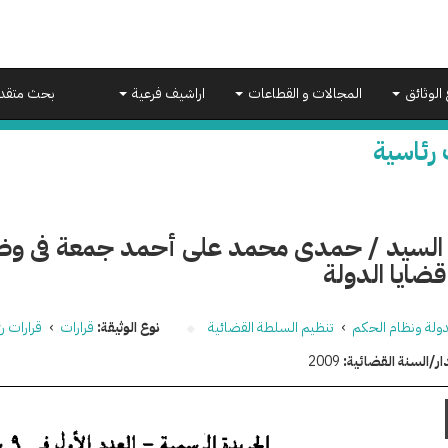
 الوثائق
المجالات و القطاعات
اراشيف فرعية
بحث متقد
 رئاسية
 السيد / حمدى محمد على أحمد جمعة فى و
قضايا الدولة
دولة ونظام الحكم
›
تنظيم السلطة القضائية
نوع الوثيقة:
قرارات
›
قرارات ر
ار/السنة القضائية:
2009