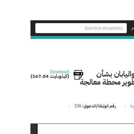
م
اليابان بشأن
Download
(167.04 كيلوبايت)
تطوير محطة معالجة
ية
رقم الوثيقة/الدعوى:
336