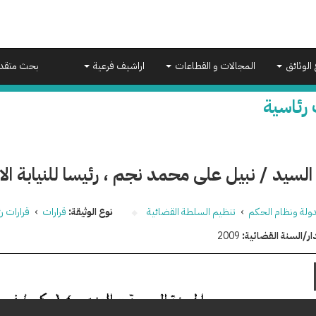
 الوثائق
المجالات و القطاعات
اراشيف فرعية
بحث متقد
 رئاسية
السيد / نبيل على محمد نجم ، رئيسا للنيابة الادا
دولة ونظام الحكم
›
تنظيم السلطة القضائية
نوع الوثيقة:
قرارات
›
قرارات ر
ار/السنة القضائية:
2009