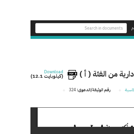
م
رية من الفئة ( أ )
Download
(12.1 كيلوبايت)
ئاسية
رقم الوثيقة/الدعوى:
324