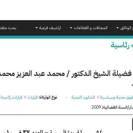
 الوثائق
المجالات و القطاعات
اراشيف فرعية
بحث متقد
 رئاسية
فضيلة الشيخ الدكتور / محمد عبد العزيز محمد
وق مدنية وسياسية
›
الشئون الدينية
نوع الوثيقة:
قرارات
›
قرارات رئاسية
ار/السنة القضائية:
2009