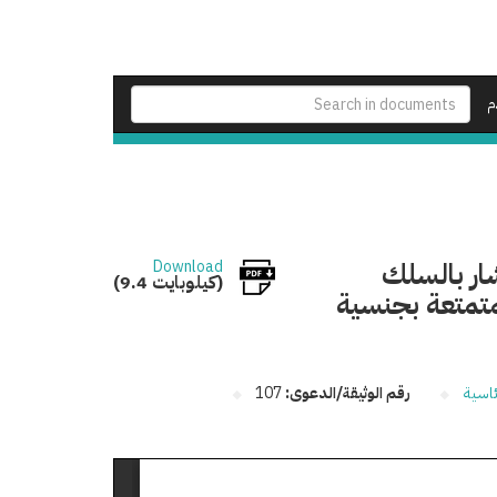
م
ار بالسلك
Download
(9.4 كيلوبايت)
متمتعة بجنسية
ئاسية
رقم الوثيقة/الدعوى:
107