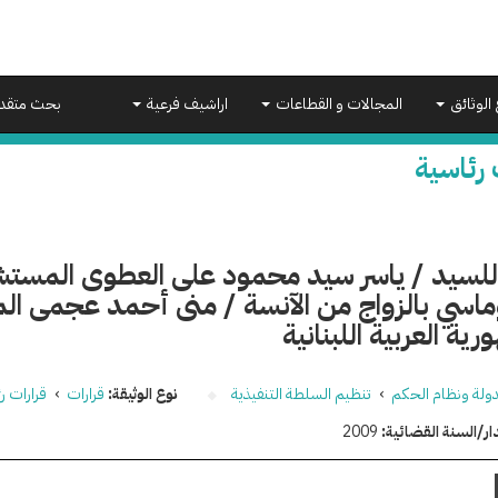
 الوثائق
المجالات و القطاعات
اراشيف فرعية
بحث متقد
 رئاسية
 للسيد / ياسر سيد محمود على العطوى المستش
وماسي بالزواج من الآنسة / منى أحمد عجمى ال
رية العربية اللبنانية
دولة ونظام الحكم
›
تنظيم السلطة التنفيذية
نوع الوثيقة:
قرارات
›
قرارات ر
ار/السنة القضائية:
2009