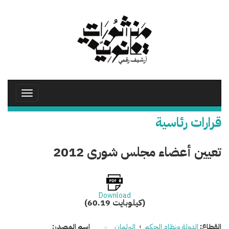
تجاوز
إلى
المحتوى
الرئيسي
Toggle
avigation
قرارات رئاسية
تعيين أعضاء مجلس شورى 2012
Download
(60.19 كيلوبايت)
القطاع:
الدولة ونظام الحكم
›
البرلمان
اسم المصدر: