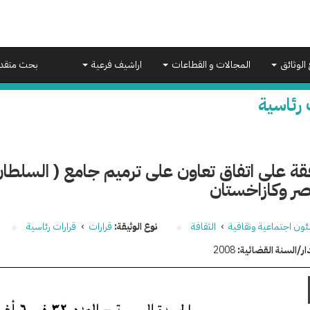
 الوثائق
المجالات و القطاعات
اراشيف فرعية
بحث متقد
 رئاسية
قة على اتفاق تعاون على ترميم جامع ( السلطان
صر وكازاخستان
ون اجتماعية وثقافية
›
الثقافة
نوع الوثيقة:
قرارات
›
قرارات رئاسية
ار/السنة القضائية:
2008