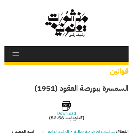
تجاوز
إلى
المحتوى
الرئيسي
Toggle
avigation
قوانين
السمسرة ببورصة العقود (1951)
Download
(52.56 كيلوبايت)
القطاع:
سياسات اقتصادية ومالية
›
المالية العامة
اسم المصدر: