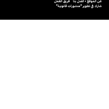
عن الموقع • اتصل بنا
فريق العمل
شارك في تطوير "منشورات قانونية"