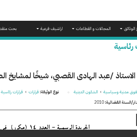
 الوثائق
المجالات و القطاعات
اراشيف فرعية
بحث متقد
 رئاسية
الاستاذ /عبد الهادى القصبي، شيخًا لمشايخ ا
وق مدنية وسياسية
›
الشئون الدينية
نوع الوثيقة:
قرارات
›
قرارات رئاسية
ار/السنة القضائية:
2010