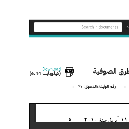
م
لطرق الصوفية
Download
(6.44 كيلوبايت)
رقم الوثيقة/الدعوى:
79