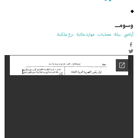
وسومـــــ
أراضي
بيئة
محليات
موارد مائية
نزع ملكية