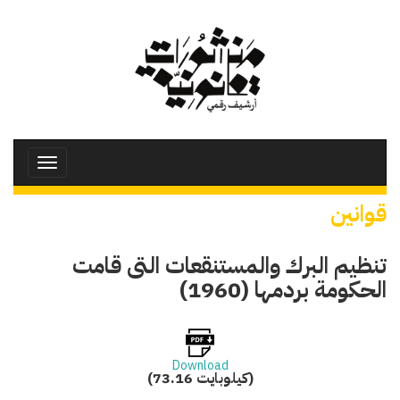
تجاوز
إلى
المحتوى
الرئيسي
Toggle
avigation
قوانين
تنظيم البرك والمستنقعات التى قامت
الحكومة بردمها (1960)
Download
(73.16 كيلوبايت)