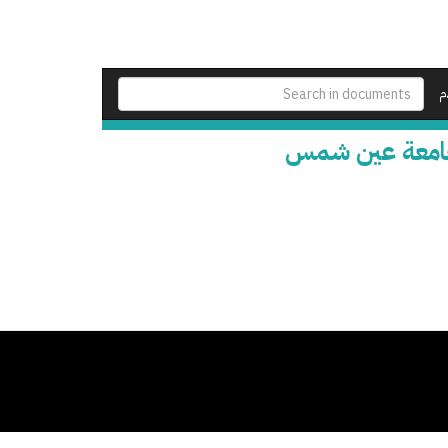
م
 لجامعة عين شمس