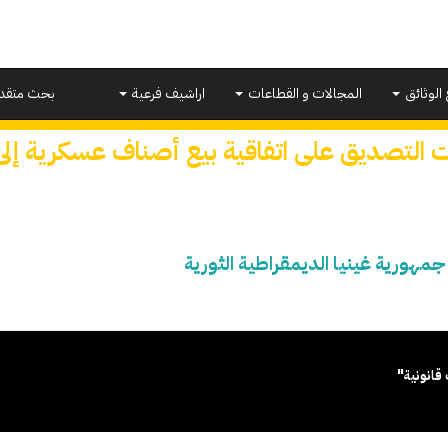
 الوثائق
المجالات و القطاعات
اراشيف فرعية
بحث متقد
 التصديق على اتفاقية بيع أصناف عسكرية إلى 
مهورية غينيا الديمقراطية الثورية
قانونية"