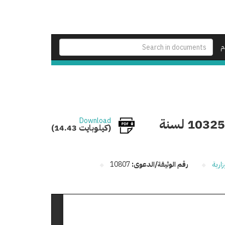
م
نقل مقر انعقاد الدائرة المشكلة للنظر في القضية رقم 10325 لسنة
Download
(14.43 كيلوبايت)
ارية
رقم الوثيقة/الدعوى:
10807