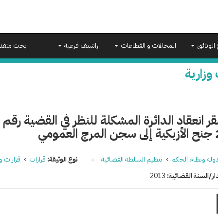
 الوثائق
المجالات و القطاعات
اراشيف فرعية
بحث متقد
 وزارية
مومي
دولة ونظام الحكم
›
تنظيم السلطة القضائية
نوع الوثيقة:
قرارات
›
قرارات وز
ار/السنة القضائية:
2013