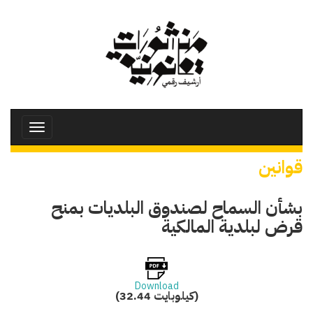
تجاوز
إلى
المحتوى
الرئيسي
Toggle
avigation
قوانين
بشأن السماح لصندوق البلديات بمنح
قرض لبلدية المالكية
Download
(32.44 كيلوبايت)