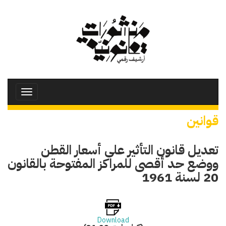
تجاوز
إلى
المحتوى
الرئيسي
Toggle
avigation
قوانين
تعديل قانون التأثير على أسعار القطن
ووضع حد أقصى للمراكز المفتوحة بالقانون
20 لسنة 1961
Download