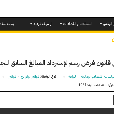
 الوثائق
المجالات و القطاعات
اراشيف فرعية
بحث متقد
 قانون فرض رسم لإسترداد المبالغ السابق للج
اسات اقتصادية ومالية
›
الزراعة
نوع الوثيقة:
قوانين ولوائح
›
قوانين
ار/السنة القضائية:
1961