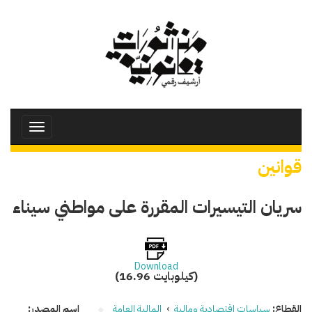
تجاوز
إلى
المحتوى
الرئيسي
Toggle
avigation
قوانين
سريان التيسيرات المقررة على مواطني سيناء
Download
(16.96 كيلوبايت)
القطاع:
سياسات اقتصادية ومالية
›
المالية العامة
اسم المصدر: