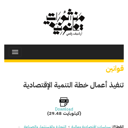
تجاوز
إلى
المحتوى
الرئيسي
Toggle
avigation
قوانين
تنفيذ أعمال خطة التنمية الإقتصادية
Download
(29.48 كيلوبايت)
القطاع:
سياسات اقتصادية ومالية
›
التجارة والاستثمار والصناعة