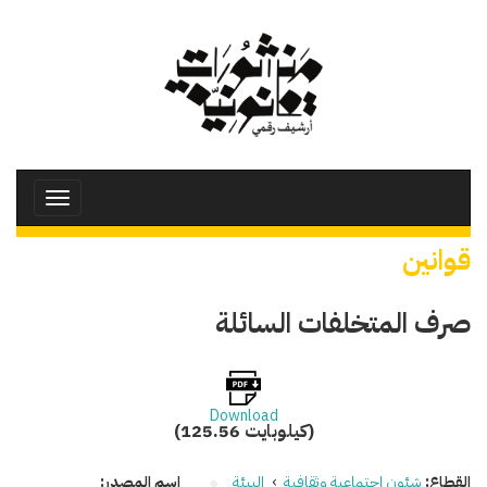
تجاوز
إلى
المحتوى
الرئيسي
Toggle
avigation
قوانين
صرف المتخلفات السائلة
Download
(125.56 كيلوبايت)
القطاع:
شئون اجتماعية وثقافية
›
البيئة
اسم المصدر: