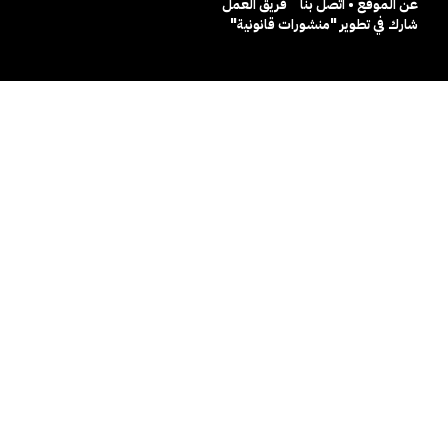
عن الموقع • اتصل بنا
فريق العمل
شارك في تطوير "منشورات قانونية"