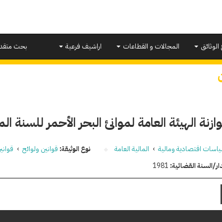
 الوثائق
المجالات و القطاعات
اراشيف فرعية
بحث متقد
زنة الهيئة العامة لموانئ البحر الأحمر للسنة المالية 81
اسات اقتصادية ومالية
›
المالية العامة
نوع الوثيقة:
قوانين ولوائح
›
قواني
ار/السنة القضائية:
1981