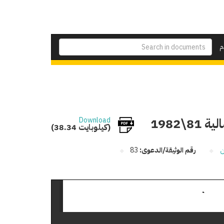
م
\1982
Download
(38.34 كيلوبايت)
ن
رقم الوثيقة/الدعوى:
83