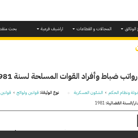
 الوثائق
المجالات و القطاعات
اراشيف فرعية
بحث متقد
رواتب ضباط وأفراد القوات المسلحة لسنة 1981
دولة ونظام الحكم
›
الشئون العسكرية
نوع الوثيقة:
قوانين ولوائح
›
قوانين
ار/السنة القضائية:
1981