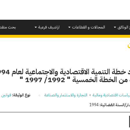
 الوثائق
المجالات و القطاعات
اراشيف فرعية
بحث متقد
من الخطة الخمسية " 1992/ 1997 "
اسات اقتصادية ومالية
›
التجارة والاستثمار والصناعة
نوع الوثيقة:
قوانين و
ار/السنة القضائية:
1994