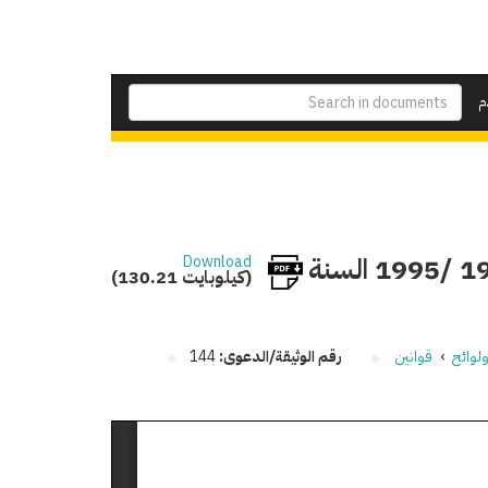
م
اعتماد خطة التنمية الاقتصادية والاجتماعية لعام 1994 /1995 السنة
Download
(130.21 كيلوبايت)
لوائح
›
قوانين
رقم الوثيقة/الدعوى:
144