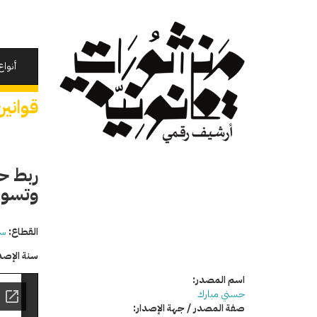
تجاوز
إلى
المحتوى
الرئيسي
أنواع
قوانين
ربط ح
وتسويق ا
القطاع:
سي
سنة الإصد
اسم المصدر:
حسني مبارك
صفة المصدر / جهة الإصدار: