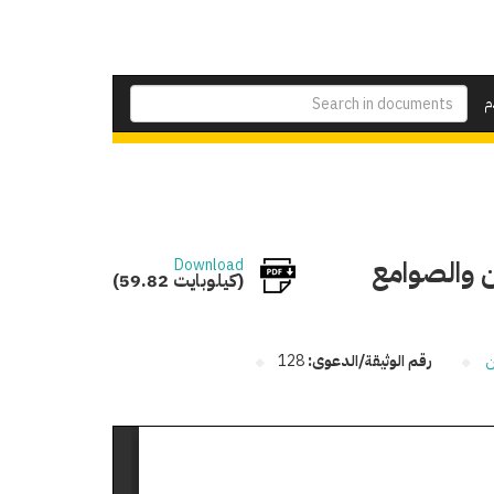
م
ن والصوامع
Download
(59.82 كيلوبايت)
ن
رقم الوثيقة/الدعوى:
128