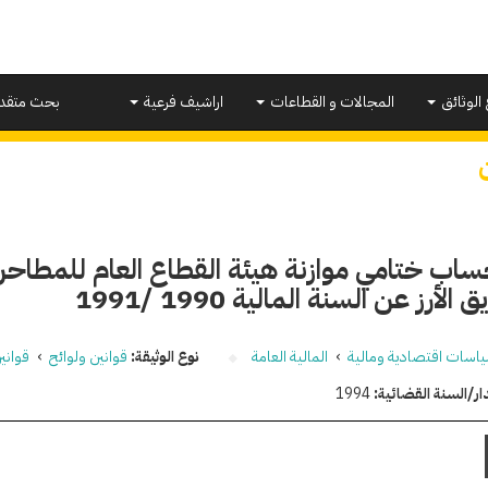
 الوثائق
المجالات و القطاعات
اراشيف فرعية
بحث متقد
ساب ختامي موازنة هيئة القطاع العام للمطاح
لأرز عن السنة المالية 1990 /1991
اسات اقتصادية ومالية
›
المالية العامة
نوع الوثيقة:
قوانين ولوائح
›
قواني
ار/السنة القضائية:
1994