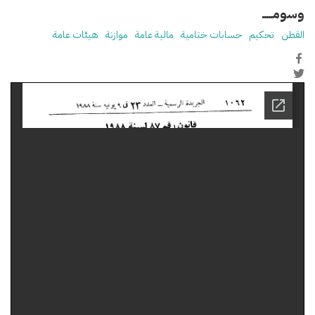
وسومـــــ
القطن
تحكيم
حسابات ختامية
مالية عامة
موازنة
هيئات عامة