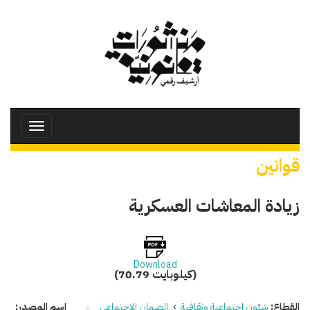
تجاوز
إلى
المحتوى
الرئيسي
Toggle
avigation
قوانين
زيادة المعاشات العسكرية
Download
(70.79 كيلوبايت)
القطاع:
شئون اجتماعية وثقافية
›
الضمان الاجتماعي
اسم المصدر: