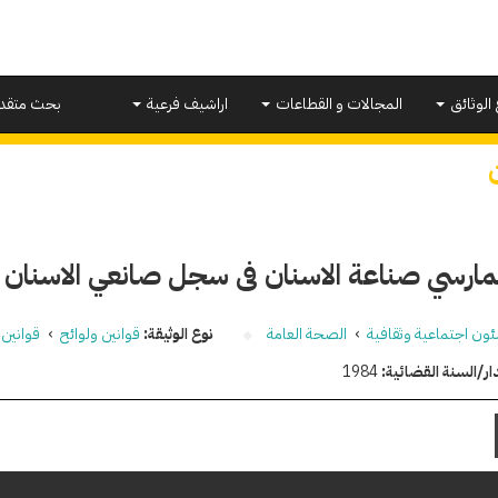
 الوثائق
المجالات و القطاعات
اراشيف فرعية
بحث متقد
مارسي صناعة الاسنان فى سجل صانعي الاسنان ب
ون اجتماعية وثقافية
›
الصحة العامة
نوع الوثيقة:
قوانين ولوائح
›
قوانين
ار/السنة القضائية:
1984