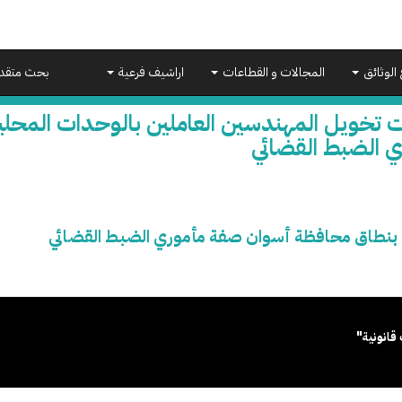
 الوثائق
المجالات و القطاعات
اراشيف فرعية
بحث متقد
ت تخويل المهندسين العاملين بالوحدات المح
ي الضبط القضائي
ة بنطاق محافظة أسوان صفة مأموري الضبط القضائي
قانونية"