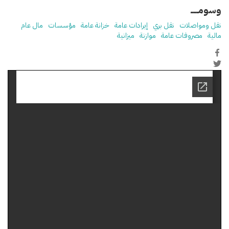
وسومـــــ
نقل ومواصلات
نقل بري
إيرادات عامة
خزانة عامة
مؤسسات
مال عام
مالية
مصروفات عامة
موازنة
ميزانية