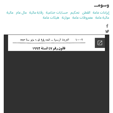
وسومـــــ
إيرادات عامة
القطن
تحكيم
حسابات ختامية
رقابة مالية
مال عام
مالية
مالية عامة
مصروفات عامة
موازنة
هيئات عامة