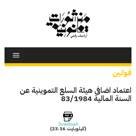
تجاوز
إلى
المحتوى
الرئيسي
Toggle
avigation
قوانين
اعتماد اضافى هيئة السلع التموينية عن
السنة المالية 83/1984
Download
(23.16 كيلوبايت)