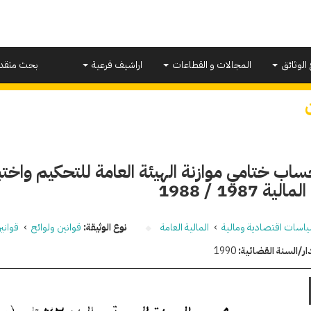
 الوثائق
المجالات و القطاعات
اراشيف فرعية
بحث متقد
اب ختامي موازنة الهيئة العامة للتحكيم واخت
ية 1987 / 1988
اسات اقتصادية ومالية
›
المالية العامة
نوع الوثيقة:
قوانين ولوائح
›
قواني
ار/السنة القضائية:
1990