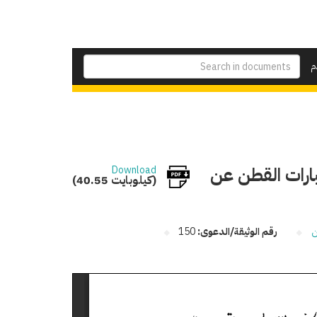
م
بارات القطن عن
Download
(40.55 كيلوبايت)
ن
رقم الوثيقة/الدعوى:
150