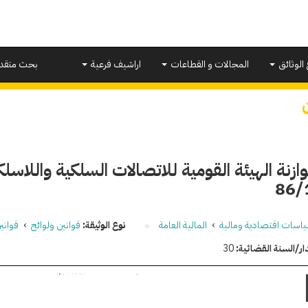
 الوثائق
المجالات و القطاعات
اراشيف فرعية
بحث متقد
ازنة الهيئة القومية للاتصالات السلكية واللاسلك
86/
اسات اقتصادية ومالية
›
المالية العامة
نوع الوثيقة:
قوانين ولوائح
›
قواني
ار/السنة القضائية:
30