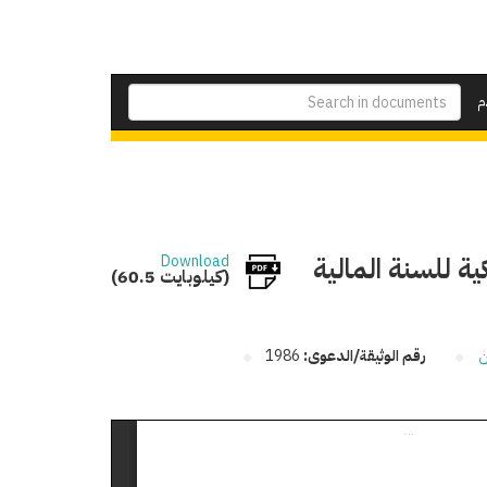
م
ية للسنة المالية
Download
(60.5 كيلوبايت)
ن
رقم الوثيقة/الدعوى:
1986