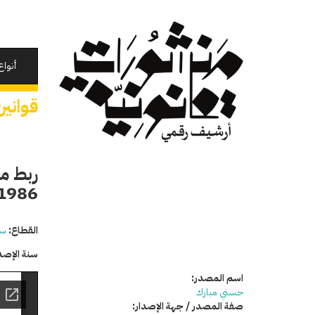
تجاوز
إلى
المحتوى
الرئيسي
أنواع
قوانين
ربط مو
1986
القطاع:
سي
سنة الإصد
اسم المصدر:
حسني مبارك
صفة المصدر / جهة الإصدار: