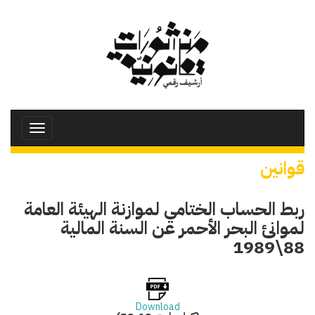
تجاوز
إلى
المحتوى
الرئيسي
Toggle
avigation
قوانين
ربط الحساب الختامي لموازنة الهيئة العامة
لموانئ البحر الأحمر عن السنة المالية
88\1989
Download