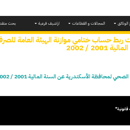
 الوثائق
المجالات و القطاعات
اراشيف فرعية
بحث متقد
ت ربط حساب ختامي موازنة الهيئة العامة للص
ية 2001 / 2002
 لمحافظة الأسكندرية عن السنة المالية 2001 / 2002
قانونية"