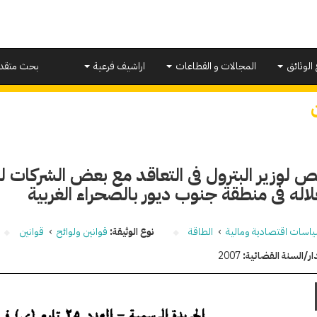
 الوثائق
المجالات و القطاعات
اراشيف فرعية
بحث متقد
ص لوزير البترول فى التعاقد مع بعض الشركات 
اله فى منطقة جنوب ديور بالصحراء الغربية
اسات اقتصادية ومالية
›
الطاقة
نوع الوثيقة:
قوانين ولوائح
›
قوانين
ار/السنة القضائية:
2007