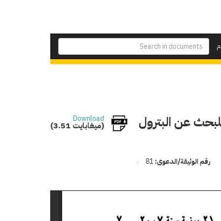
م
للبحث عن البترول
Download
(3.51 ميغابايت)
رقم الوثيقة/الدعوى:
81