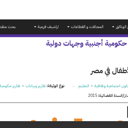
 الوثائق
المجالات و القطاعات
اراشيف فرعية
بحث متقد
 حكومية أجنبية وجهات دولية
أطفال في مصر
ون اجتماعية وثقافية
›
التعليم
نوع الوثيقة:
تقارير وبيانات
›
تقارير حكومية
ار/السنة القضائية:
2015