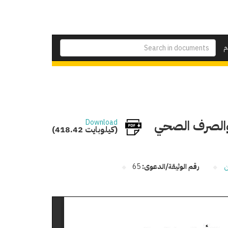
م
 والصرف الصحي
Download
(418.42 كيلوبايت)
ن
رقم الوثيقة/الدعوى:
65