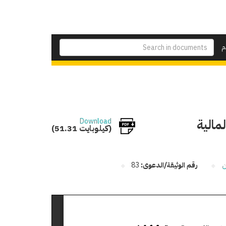
م
مالية
Download
(51.31 كيلوبايت)
ن
رقم الوثيقة/الدعوى:
83