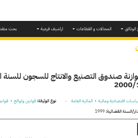
 الوثائق
المجالات و القطاعات
اراشيف فرعية
بحث متقد
ازنة صندوق التصنيع والانتاج للسجون للسنة ال
2000/
اسات اقتصادية ومالية
›
المالية العامة
نوع الوثيقة:
قوانين ولوائح
›
قواني
ار/السنة القضائية:
1999